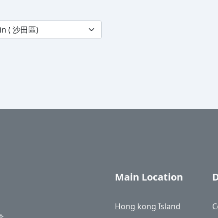
Main Location
D
Hong kong Island
C
除。