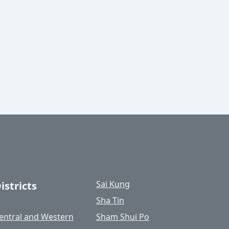
Sai Kung
istricts
Sha Tin
entral and Western
Sham Shui Po