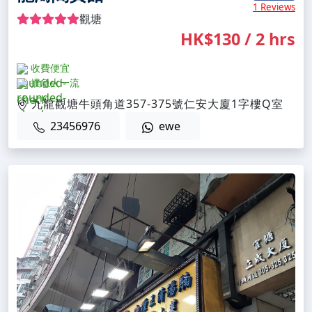
1 Reviews
觀塘
HK$130 / 2 hrs
收費便宜
撲急火一流
九龍觀塘牛頭角道357-375號仁安大廈1字樓Q室
23456976
ewe