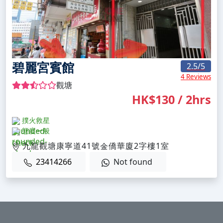
碧麗宮賓館
2.5
/5
4 Reviews
觀塘
HK$130 / 2hrs
撲火救星
態度一般
九龍觀塘康寧道41號金僑華廈2字樓1室
23414266
Not found