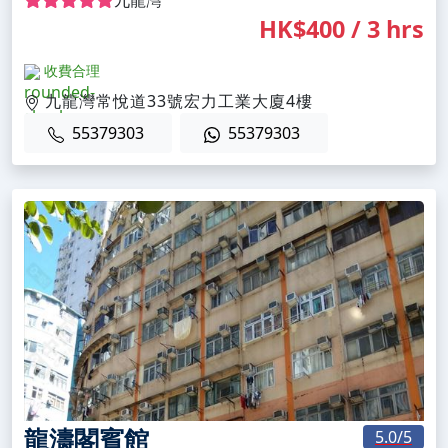
九龍灣
HK$400 / 3 hrs
收費合理
九龍灣常悅道33號宏力工業大廈4樓
55379303
55379303
龍濤閣賓館
5.0
/5