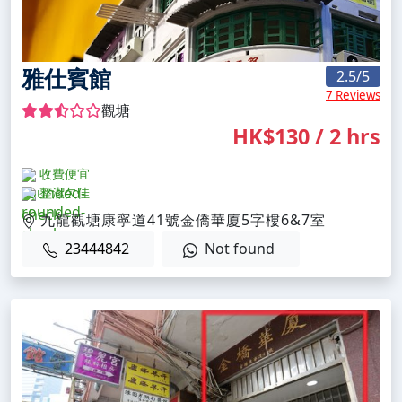
雅仕賓館
2.5
/5
7 Reviews
觀塘
HK$130 / 2 hrs
收費便宜
整潔欠佳
九龍觀塘康寧道41號金僑華廈5字樓6&7室
23444842
Not found