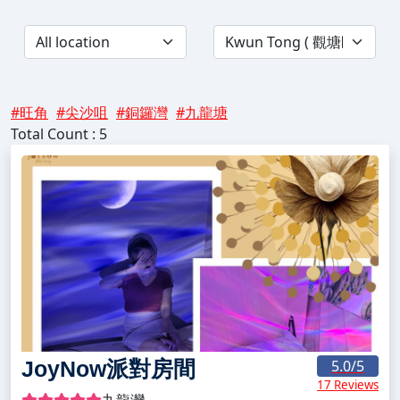
#旺角
#尖沙咀
#銅鑼灣
#九龍塘
Total Count : 5
JoyNow派對房間
5.0
/5
17 Reviews