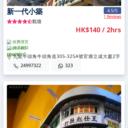
新一代小築
4.5
/5
1 Reviews
觀塘
HK$140 / 2hrs
收費便宜
員工親切
九龍牛頭角牛頭角道305-325A號官塘立成大廈2字
24997322
323