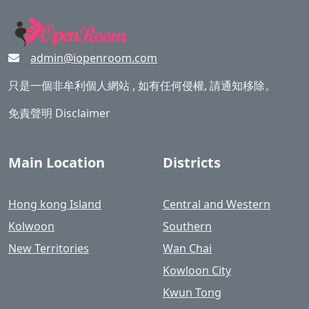
admin@iopenroom.com
只是一個非牟利個人網站 , 如有任何侵權, 請通知移除。
免責聲明 Disclaimer
Main Location
Districts
Hong kong Island
Central and Western
Kolwoon
Southern
New Territories
Wan Chai
Kowloon City
Kwun Tong