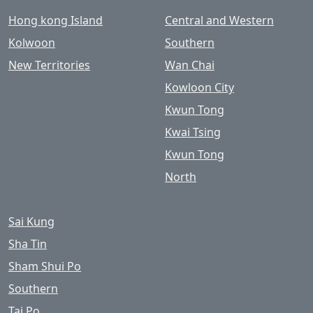
Hong kong Island
Central and Western
Kolwoon
Southern
New Territories
Wan Chai
Kowloon City
Kwun Tong
Kwai Tsing
Kwun Tong
North
Sai Kung
Sha Tin
Sham Shui Po
Southern
Tai Po